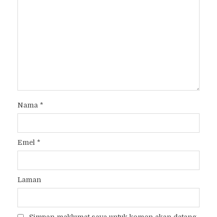
Nama
*
Emel
*
Laman
Simpan maklumat saya untuk komen akan datang.