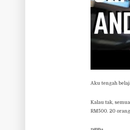
Aku nak lihat se
kerana trading. 
Kebanyatakan sif
tengok live tradi
Facebook live je l
Aku tengah belaja
Kalau tak, semua 
RM500. 20 orang