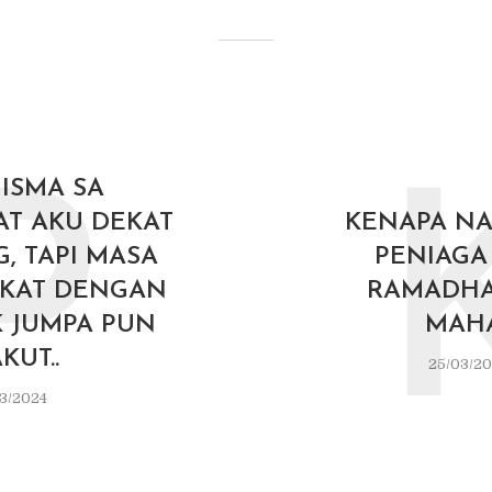
 ISMA SA
P
T AKU DEKAT
KENAPA N
, TAPI MASA
PENIAGA
KAT DENGAN
RAMADHA
K JUMPA PUN
MAH
KUT..
25/03/2
3/2024