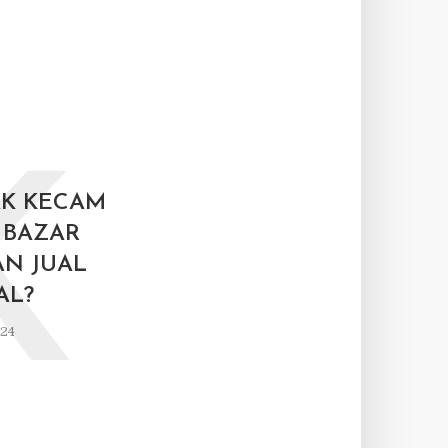
K
AK KECAM
 BAZAR
N JUAL
AL?
024