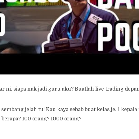
ndiri adakah benar-benar mereka untung dan buat duit, j
Nama-nama besar dalam Malaysia ini belum ada yang bua
u-sifu saham ni, akan suruh masuk kelas dia dulu, bayar
ng dia. Kalau kau power, buat live trading free and open l
ah.
r ni, siapa nak jadi guru aku? Buatlah live trading depan
sembang jelah tu! Kau kaya sebab buat kelas je. 1 kepala 
 berapa? 100 orang? 1000 orang?