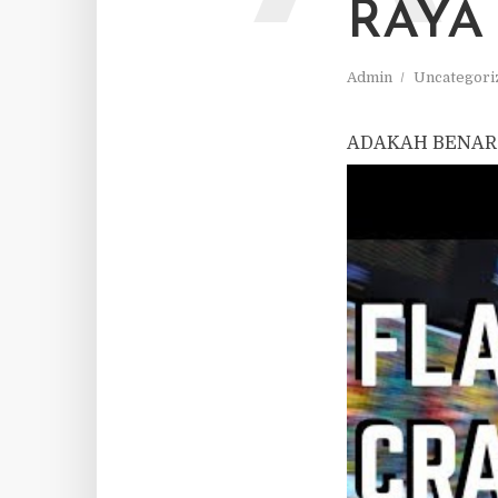
RAYA
Admin
Uncategori
ADAKAH BENAR 
DENGAN TRADI
ATAU SEBENARN
Untuk lebih spesi
kelas pun. Dudu
Jika benar mereka
diorang buat liv
keluar hari ni, u