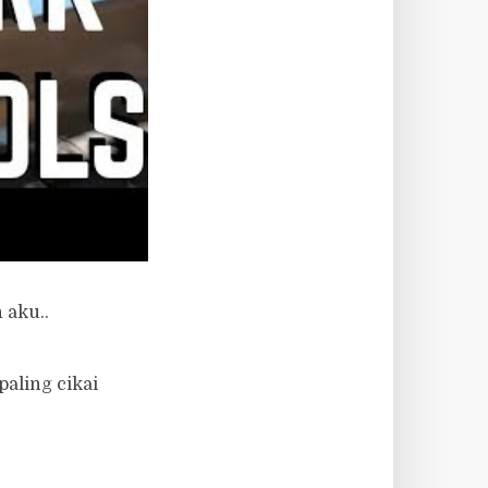
adi kaya raya
t.
 dulu baru boleh
ah. Buat
 aku..
paling cikai