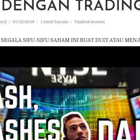
 DENGAN TRADIN
zed
05/12/2019
1 minit bacaan
Tambah komen
SEGALA SIFU-SIFU SAHAM INI BUAT DUIT ATAU MENJ
NG?
YA MEREKA BUAT DUIT DENGAN BUAT KELAS SAHAJ
fik, jika benar mereka jadi kaya sebab trading, mereka t
k diam-diam trading sudah kan?
 jadi kaya (buat duit) dengan daily (intraday) trading, 
e trading depan mata aku untuk 5 hari berturut-turut. Ma
ntung.