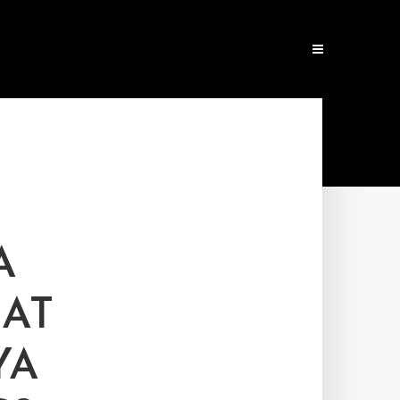
A
UAT
YA