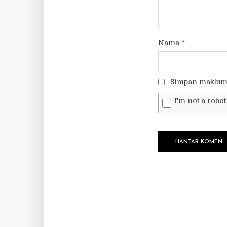
Nama
*
Simpan makluma
I'm not a robot