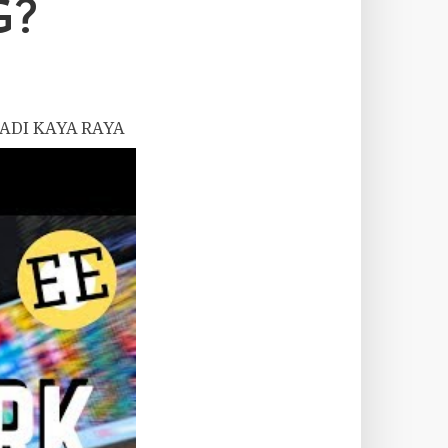
G?
ADI KAYA RAYA
A?
ak perlu buat
aku nak tengok
suk hari ni