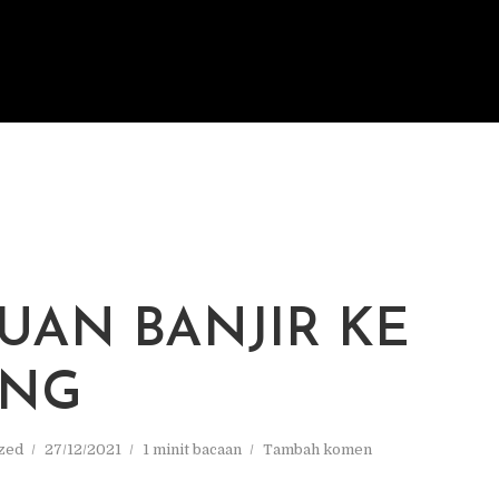
UAN BANJIR KE
ANG
zed
27/12/2021
1 minit bacaan
Tambah komen