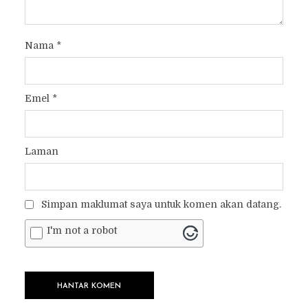
Nama
*
Emel
*
Laman
Simpan maklumat saya untuk komen akan datang.
I'm not a robot