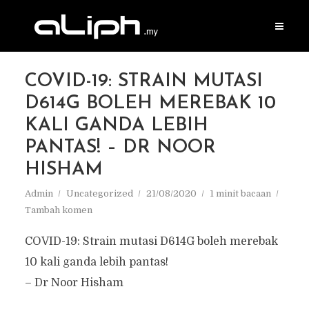
COVID-19: STRAIN MUTASI
D614G BOLEH MEREBAK 10
KALI GANDA LEBIH
PANTAS! – DR NOOR
HISHAM
Admin
Uncategorized
21/08/2020
1 minit bacaan
Tambah komen
COVID-19: Strain mutasi D614G boleh merebak
10 kali ganda lebih pantas!
– Dr Noor Hisham