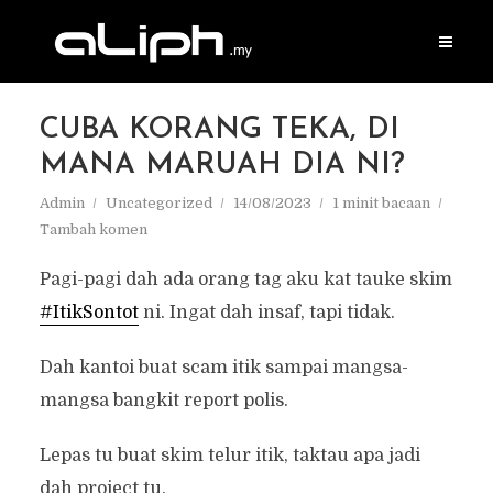
CUBA KORANG TEKA, DI
MANA MARUAH DIA NI?
Admin
Uncategorized
14/08/2023
1 minit bacaan
Tambah komen
Pagi-pagi dah ada orang tag aku kat tauke skim
#ItikSontot
ni. Ingat dah insaf, tapi tidak.
Dah kantoi buat scam itik sampai mangsa-
mangsa bangkit report polis.
Lepas tu buat skim telur itik, taktau apa jadi
dah project tu.