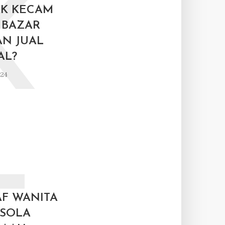
K
AK KECAM
 BAZAR
N JUAL
AL?
024
AF WANITA
 SOLA