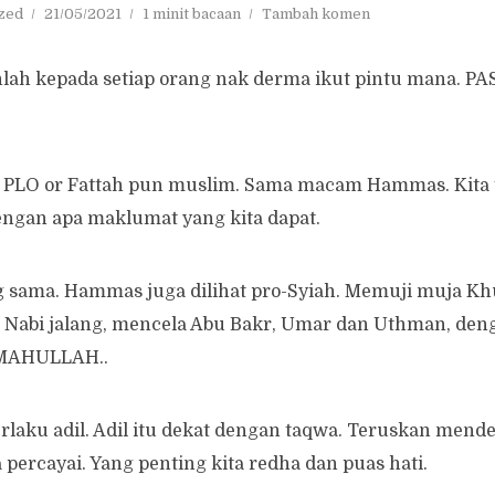
zed
21/05/2021
1 minit bacaan
Tambah komen
hlah kepada setiap orang nak derma ikut pintu mana. P
, PLO or Fattah pun muslim. Sama macam Hammas. Kita 
engan apa maklumat yang kita dapat.
 sama. Hammas juga dilihat pro-Syiah. Memuji muja K
i Nabi jalang, mencela Abu Bakr, Umar dan Uthman, den
MAHULLAH..
berlaku adil. Adil itu dekat dengan taqwa. Teruskan men
 percayai. Yang penting kita redha dan puas hati.