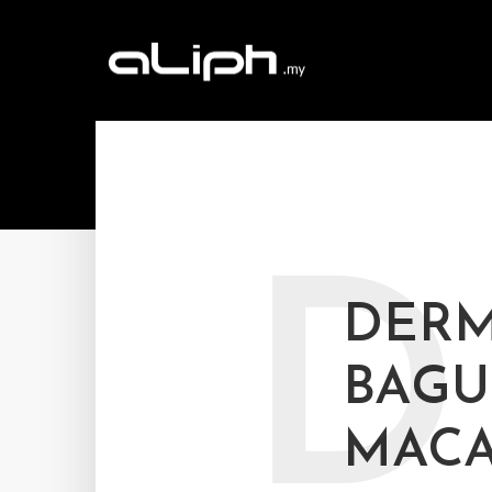
D
DERM
BAGU
MACA