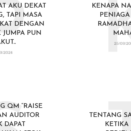
P
T AKU DEKAT
KENAPA N
, TAPI MASA
PENIAGA
KAT DENGAN
RAMADHA
K JUMPA PUN
MAH
KUT..
25/03/2
3/2024
G QM “RAISE
AN AUDITOR
TENTANG S
K DAPAT
KETIKA