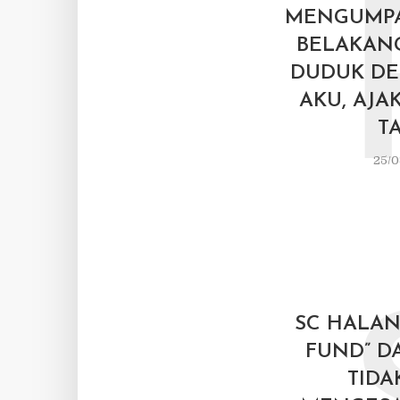
MENGUMPA
BELAKANG
DUDUK DE
AKU, AJA
TA
25/0
SC HALAN
FUND” D
TIDA