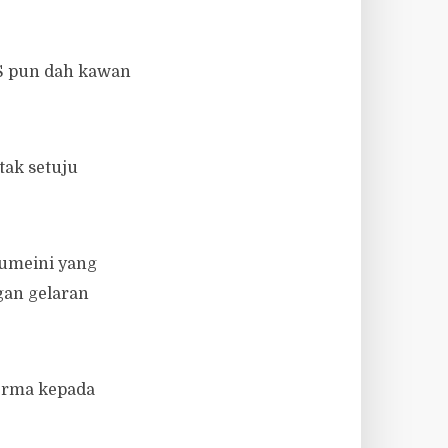
AS pun dah kawan
tak setuju
humeini yang
gan gelaran
derma kepada