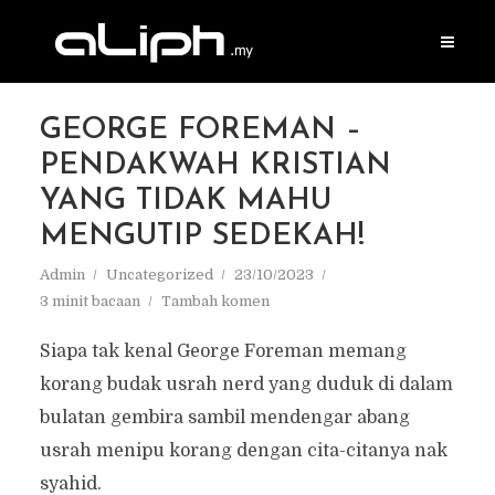
GEORGE FOREMAN –
PENDAKWAH KRISTIAN
YANG TIDAK MAHU
MENGUTIP SEDEKAH!
Admin
Uncategorized
23/10/2023
3 minit bacaan
Tambah komen
Siapa tak kenal George Foreman memang
korang budak usrah nerd yang duduk di dalam
bulatan gembira sambil mendengar abang
usrah menipu korang dengan cita-citanya nak
syahid.