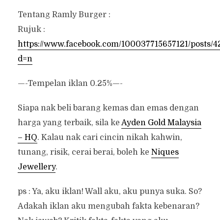
Tentang Ramly Burger :
Rujuk :
https://www.facebook.com/100037715657121/posts/
d=n
—-Tempelan iklan 0.25%—-
Siapa nak beli barang kemas dan emas dengan
harga yang terbaik, sila ke
Ayden Gold Malaysia
– HQ
. Kalau nak cari cincin nikah kahwin,
tunang, risik, cerai berai, boleh ke
Niques
Jewellery
.
ps : Ya, aku iklan! Wall aku, aku punya suka. So?
Adakah iklan aku mengubah fakta kebenaran?