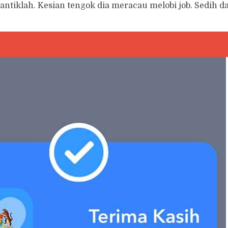
antiklah. Kesian tengok dia meracau melobi job. Sedih da