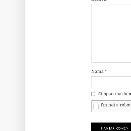
Nama
*
Simpan makluma
I'm not a robot