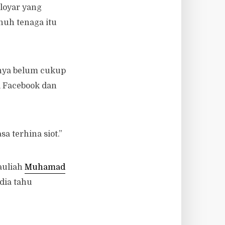
 loyar yang
nuh tenaga itu
nnya belum cukup
di Facebook dan
sa terhina siot.”
auliah
Muhamad
dia tahu