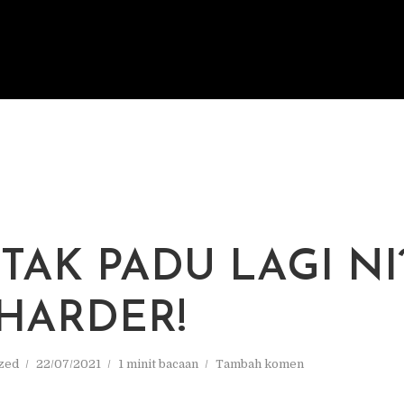
 TAK PADU LAGI NI
 HARDER!
zed
22/07/2021
1 minit bacaan
Tambah komen