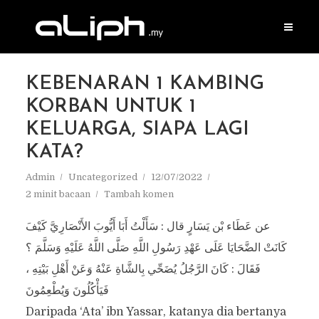
KEBENARAN 1 KAMBING
KORBAN UNTUK 1
KELUARGA, SIAPA LAGI
KATA?
Admin
Uncategorized
12/07/2022
2 minit bacaan
Tambah komen
عن عَطَاء بْن يَسَارٍ قال : سَأَلْتُ أَبَا أَيُّوبَ الأَنْصَارِيَّ كَيْفَ
كَانَتْ الضَّحَايَا عَلَى عَهْدِ رَسُولِ اللَّهِ صَلَّى اللَّهُ عَلَيْهِ وَسَلَّمَ ؟
فَقَالَ : كَانَ الرَّجُلُ يُضَحِّي بِالشَّاةِ عَنْهُ وَعَنْ أَهْلِ بَيْتِهِ ،
فَيَأْكُلُونَ وَيُطْعِمُونَ
Daripada ‘Ata’ ibn Yassar, katanya dia bertanya