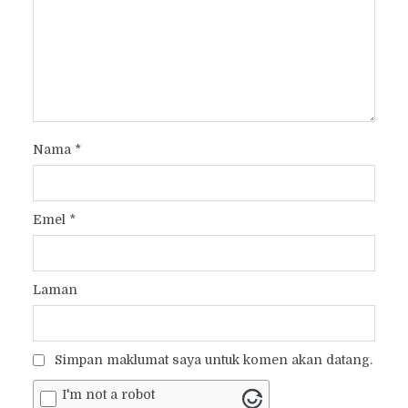
Nama
*
Emel
*
Laman
Simpan maklumat saya untuk komen akan datang.
I'm not a robot