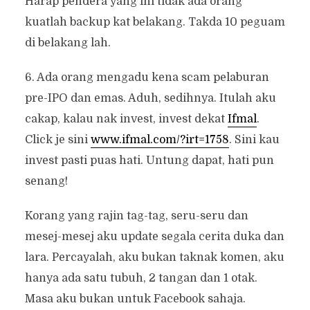
Harap pendera yang ini tidak ada orang
kuatlah backup kat belakang. Takda 10 peguam
di belakang lah.
6. Ada orang mengadu kena scam pelaburan
pre-IPO dan emas. Aduh, sedihnya. Itulah aku
cakap, kalau nak invest, invest dekat
Ifmal
.
Click je sini
www.ifmal.com/?irt=1758
. Sini kau
invest pasti puas hati. Untung dapat, hati pun
senang!
Korang yang rajin tag-tag, seru-seru dan
mesej-mesej aku update segala cerita duka dan
lara. Percayalah, aku bukan taknak komen, aku
hanya ada satu tubuh, 2 tangan dan 1 otak.
Masa aku bukan untuk Facebook sahaja.