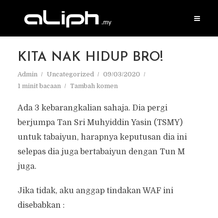
KITA NAK HIDUP BRO!
Admin
Uncategorized
09/03/2020
1 minit bacaan
Tambah komen
Ada 3 kebarangkalian sahaja. Dia pergi
berjumpa Tan Sri Muhyiddin Yasin (TSMY)
untuk tabaiyun, harapnya keputusan dia ini
selepas dia juga bertabaiyun dengan Tun M
juga.
Jika tidak, aku anggap tindakan WAF ini
disebabkan :