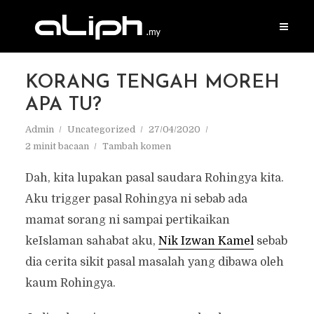
KORANG TENGAH MOREH
APA TU?
Admin
Uncategorized
27/04/2020
2 minit bacaan
Tambah komen
Dah, kita lupakan pasal saudara Rohingya kita.
Aku trigger pasal Rohingya ni sebab ada
mamat sorang ni sampai pertikaikan
keIslaman sahabat aku,
Nik Izwan Kamel
sebab
dia cerita sikit pasal masalah yang dibawa oleh
kaum Rohingya.