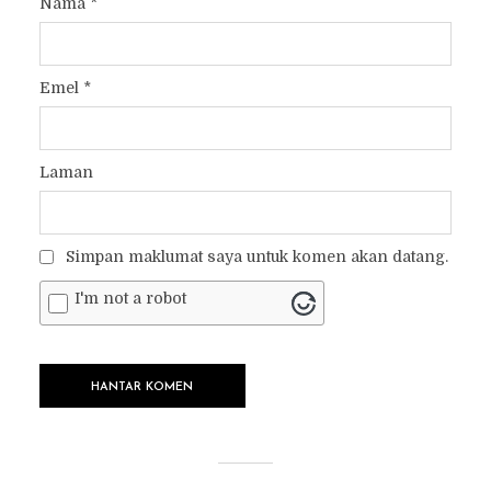
Nama
*
Emel
*
Laman
Simpan maklumat saya untuk komen akan datang.
I'm not a robot