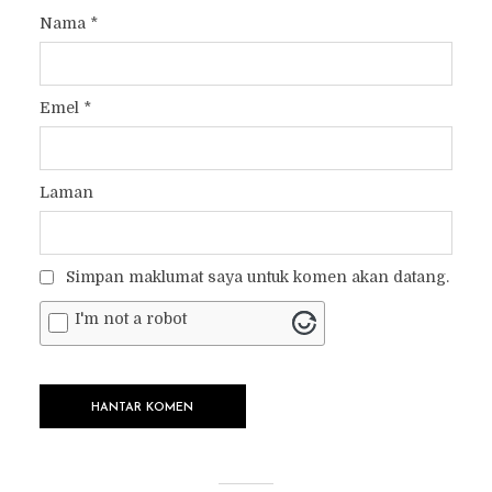
Nama
*
Emel
*
Laman
Simpan maklumat saya untuk komen akan datang.
I'm not a robot