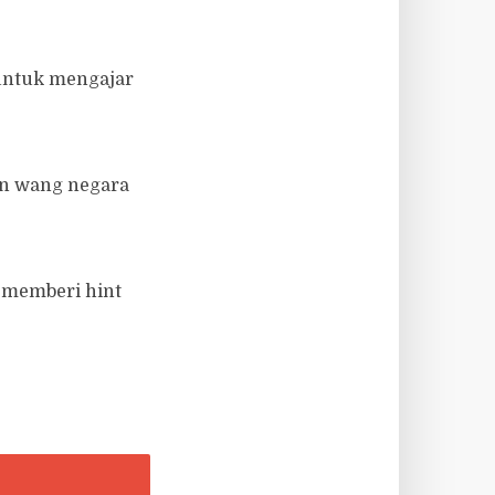
i untuk mengajar
an wang negara
 memberi hint