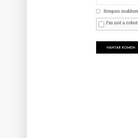
Simpan makluma
I'm not a robot