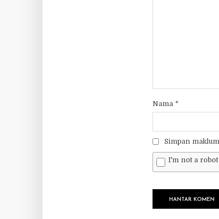
Nama
*
Simpan makluma
I'm not a robot