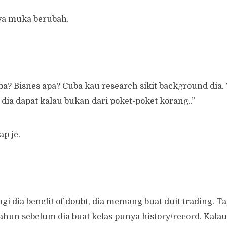
ya muka berubah.
apa? Bisnes apa? Cuba kau research sikit background dia.
 dia dapat kalau bukan dari poket-poket korang..”
p je.
agi dia benefit of doubt, dia memang buat duit trading. Ta
ahun sebelum dia buat kelas punya history/record. Kalau 