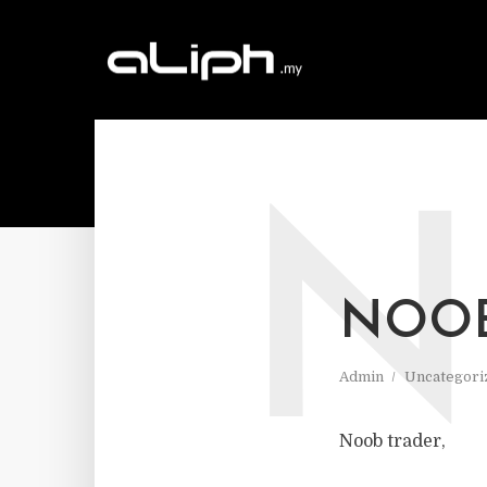
N
NOOB
Admin
Uncategori
Noob trader,