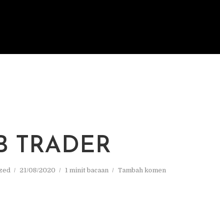
 TRADER
zed
21/08/2020
1 minit bacaan
Tambah komen