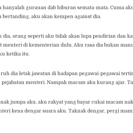
 Ia hanyalah gurauan dab hiburan semata-mata. Cuma aku 
 bertanding, aku akan kempen against dia.
dia, orang seperti aku tidak akan lupa pendirian dan kat
at menteri di kementerian dulu. Aku rasa dia bukan man
u ketika itu.
suruh dia letak jawatan di hadapan pegawai-pegawai terti
 pejabatan menteri. Nampak macam aku kurang ajar. Tap
l nak jumpa aku, aku rakyat yang bayar cukai macam na
nteri kena dengar suara aku. Taknak dengar, pergi mam