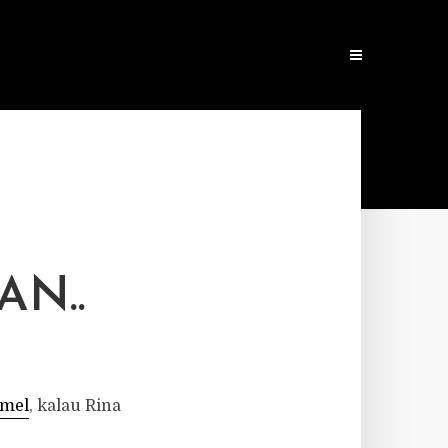
N..
amel
, kalau Rina