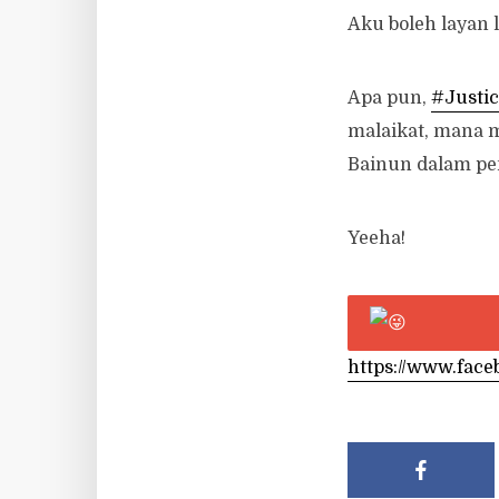
Aku boleh layan 
Apa pun,
#Justic
malaikat, mana m
Bainun dalam pe
Yeeha!
https://www.fac