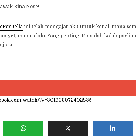
lawak Rina Nose!
eForBella
ini telah mengajar aku untuk kenal, mana set
onyet, mana sibdo. Yang penting, Rina dah kalah parlime
njara.
ebook.com/watch/?v=301966072402835