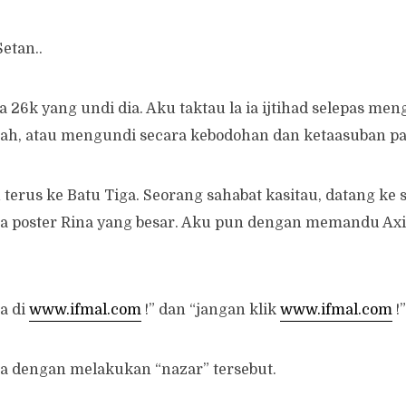
Setan..
ada 26k yang undi dia. Aku taktau la ia ijtihad selepas men
rah, atau mengundi secara kebodohan dan ketaasuban par
terus ke Batu Tiga. Seorang sahabat kasitau, datang ke s
 ada poster Rina yang besar. Aku pun dengan memandu A
a di
www.ifmal.com
!” dan “jangan klik
www.ifmal.com
!”
ga dengan melakukan “nazar” tersebut.