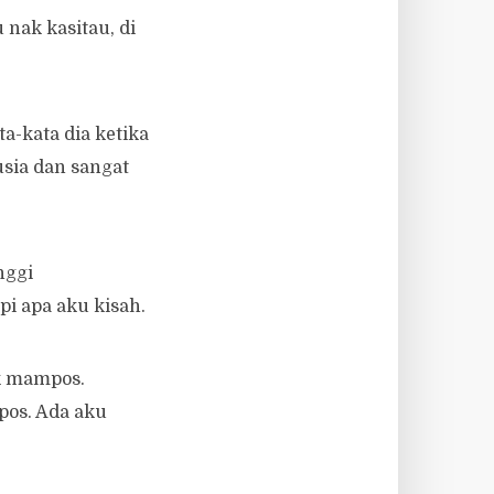
nak kasitau, di
a-kata dia ketika
usia dan sangat
nggi
i apa aku kisah.
k mampos.
pos. Ada aku