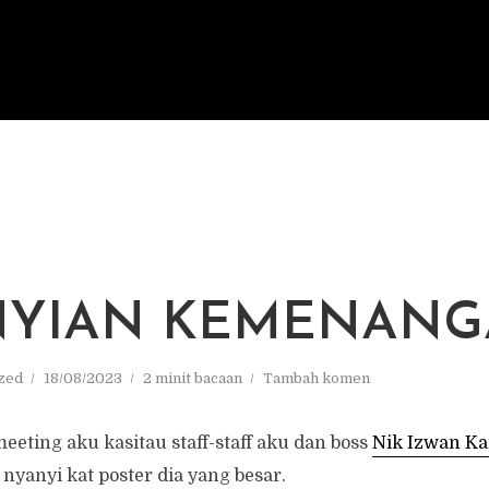
YIAN KEMENANGA
zed
18/08/2023
2 minit bacaan
Tambah komen
eeting aku kasitau staff-staff aku dan boss
Nik Izwan K
 nyanyi kat poster dia yang besar.