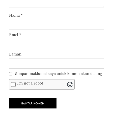
Nama
*
Emel
*
Laman
Simpan maklumat saya untuk komen akan datang.
I'm not a robot