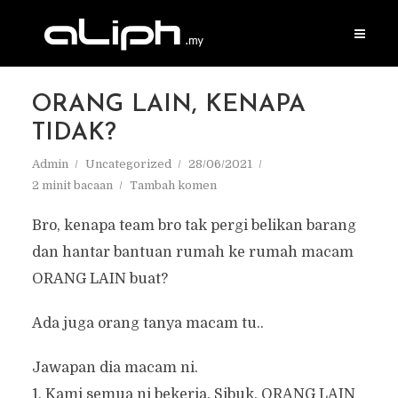
ORANG LAIN, KENAPA
TIDAK?
Admin
Uncategorized
28/06/2021
2 minit bacaan
Tambah komen
Bro, kenapa team bro tak pergi belikan barang
dan hantar bantuan rumah ke rumah macam
ORANG LAIN buat?
Ada juga orang tanya macam tu..
Jawapan dia macam ni.
1. Kami semua ni bekerja. Sibuk. ORANG LAIN