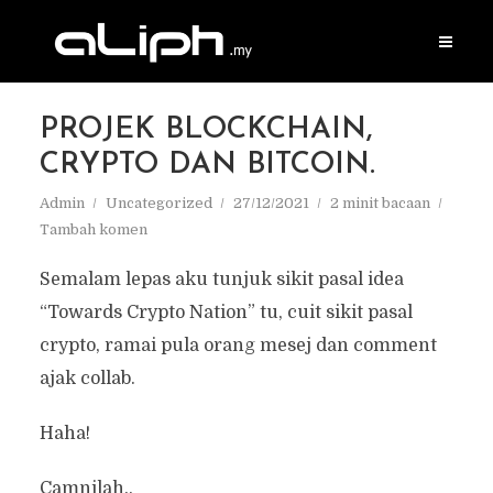
PROJEK BLOCKCHAIN,
CRYPTO DAN BITCOIN.
Admin
Uncategorized
27/12/2021
2 minit bacaan
Tambah komen
Semalam lepas aku tunjuk sikit pasal idea
“Towards Crypto Nation” tu, cuit sikit pasal
crypto, ramai pula orang mesej dan comment
ajak collab.
Haha!
Camnilah..