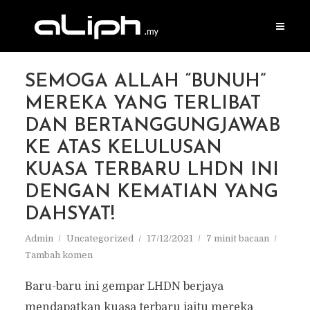
SEMOGA ALLAH “BUNUH”
MEREKA YANG TERLIBAT
DAN BERTANGGUNGJAWAB
KE ATAS KELULUSAN
KUASA TERBARU LHDN INI
DENGAN KEMATIAN YANG
DAHSYAT!
Admin
Uncategorized
17/12/2021
7 minit bacaan
Tambah komen
Baru-baru ini gempar LHDN berjaya
mendapatkan kuasa terbaru iaitu mereka