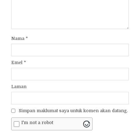
Nama
*
Emel
*
Laman
Simpan maklumat saya untuk komen akan datang.
I'm not a robot