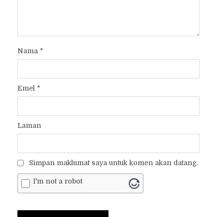
Nama
*
Emel
*
Laman
Simpan maklumat saya untuk komen akan datang.
I'm not a robot