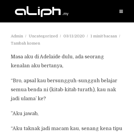
Admin
Uncategorized
03/11/2020
1 minit bacaan
Tambah komen
Masa aku di Adelaide dulu, ada seorang
kenalan aku bertanya,
“Bro, apsal kau bersungguh-sungguh belajar
semua benda ni (kitab-kitab turath), kau nak
jadi ulama’ ke?
”Aku jawab,
“Aku taknak jadi macam kau, senang kena tipu