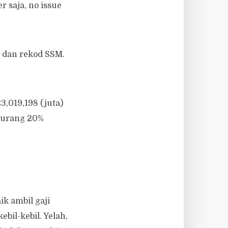
 saja, no issue
 dan rekod SSM.
,019,198 (juta)
 kurang 20%
ik ambil gaji
bil-kebil. Yelah,