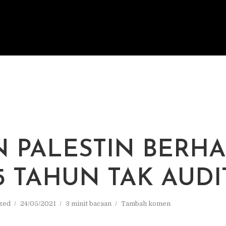
 PALESTIN BERH
5 TAHUN TAK AUDI
zed
24/05/2021
3 minit bacaan
Tambah komen