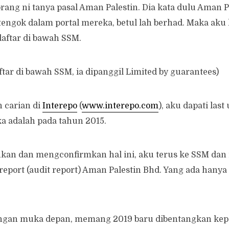
ang ni tanya pasal Aman Palestin. Dia kata dulu Aman P
 tengok dalam portal mereka, betul lah berhad. Maka aku
daftar di bawah SSM.
ftar di bawah SSM, ia dipanggil Limited by guarantees)
n carian di
Interepo
(
www.interepo.com
), aku dapati last
 adalah pada tahun 2015.
an dan mengconfirmkan hal ini, aku terus ke SSM dan
s report (audit report) Aman Palestin Bhd. Yang ada hany
angan muka depan, memang 2019 baru dibentangkan kepa