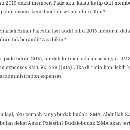
hu 2019 dekat member. Pada aku, kalau kutip duit member
tip duit awam, kena buatlah setiap tahun. Kan?
arlah Aman Palestin last audit tahu 2015 menurut data
hun tak beraudit! Apa bikin?
 pada tahun 2015, jumlah kutipan adalah sebanyak RM23
on expenses RM4,565,336 (juta). Jika di-ratio-kan, lebih
i administration expenses.
ulu lagi, aku pernah tanya budak-budak ISMA, Abdullah Za
bulan dekat Aman Palestin? Budak-budak ISMA akan terke