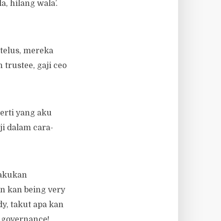
, hilang wala’.
telus, mereka
trustee, gaji ceo
erti yang aku
ji dalam cara-
lakukan
n kan being very
dy, takut apa kan
d governance!