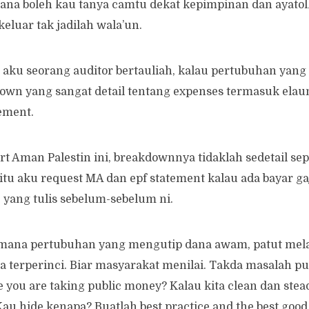
na boleh kau tanya camtu dekat kepimpinan dan ayatolla
eluar tak jadilah wala’un.
aku seorang auditor bertauliah, kalau pertubuhan yang 
own yang sangat detail tentang expenses termasuk elaun 
ement.
rt Aman Palestin ini, breakdownnya tidaklah sedetail sep
itu aku request MA dan epf statement kalau ada bayar ga
yang tulis sebelum-sebelum ni.
mana pertubuhan yang mengutip dana awam, patut me
 terperinci. Biar masyarakat menilai. Takda masalah pu
e you are taking public money? Kalau kita clean dan stea
au hide kenapa? Buatlah best practice and the best goo