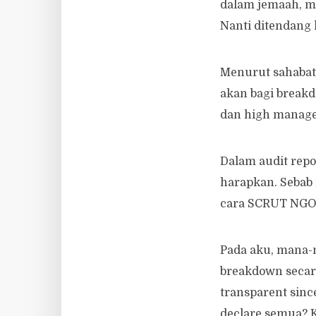
dalam jemaah, ma
Nanti ditendang k
Menurut sahabat 
akan bagi breakd
dan high manag
Dalam audit repo
harapkan. Sebab 
cara SCRUT NGO 
Pada aku, mana-
breakdown secara
transparent sinc
declare semua? K