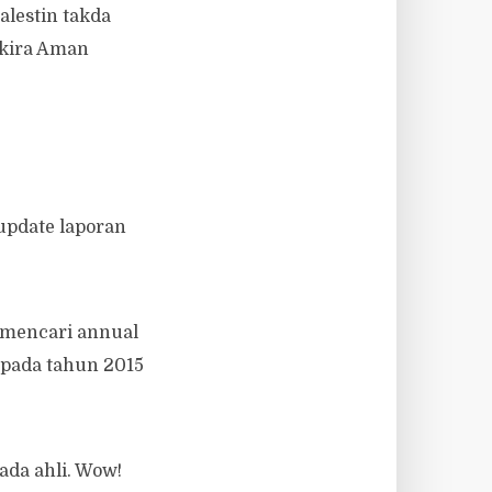
alestin takda
 kira Aman
 update laporan
 mencari annual
a pada tahun 2015
da ahli. Wow!