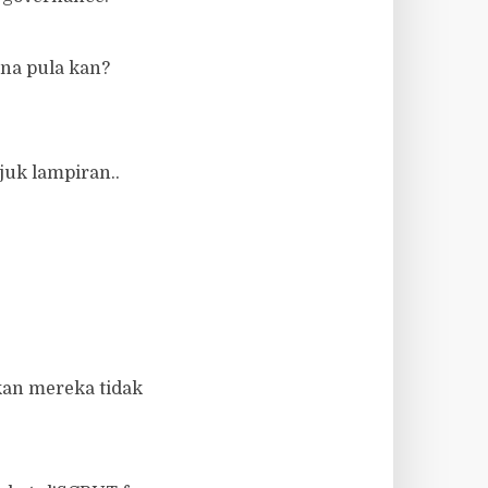
ana pula kan?
uk lampiran..
kan mereka tidak