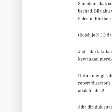
Semalam akak sor
berhad. Bila aku
Palestin Bhd ber
(Boleh je NGO da
Jadi, aku lakuka
kewangan mereka
Untuk mengesahk
report/director’
adalah latest!
Jika dirujuk ru