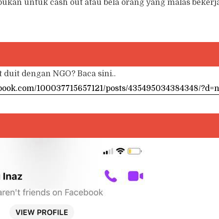
bukan untuk cash out atau bela orang yang malas bekerj
t duit dengan NGO? Baca sini..
ebook.com/100037715657121/posts/435495034384348/?d=