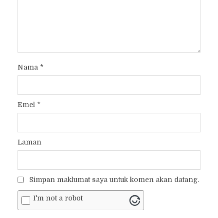
Nama
*
Emel
*
Laman
Simpan maklumat saya untuk komen akan datang.
I'm not a robot