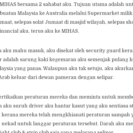
MIHAS bersama 2 sahabat aku. Tujuan utama adalah 
buatan Malaysia ke Australia melalui Supermarket milik 
aat, selepas solat Jumaat di masjid wilayah, selepas sh
financial aku, terus aku ke MIHAS.
a aku mahu masuk, aku disekat oleh security guard ke
ipar adalah sarung kaki kegemaran aku semenjak pulang k
aysia yang panas. Walaupun aku tak setuju, aku akurkan 
Arab keluar dari dewan pameran dengan selipar.
 pertikaikan peraturan mereka dan meminta untuk mem
a aku suruh driver aku hantar kasut yang aku sentiasa s
dek kerana mereka telah mengkhianati peraturan sampah
ku nekad untuk langgar peraturan tersebut. Darah aku m
ight club & strip club saja yang melarang selipar.