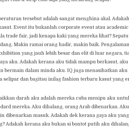
 peraturan tersebut adalah sangat menghina akal. Adaka
asut. Event itu bukanlah corporate event atau academic 
a trade fair, jadi kenapa kaki yang mereka lihat? Sepatu
dang. Makin ramai orang hadir, makin baik. Pengalaman
hibition yang jauh lebih besar dan elit di luar negara, t
aya aku. Adakah kerana aku tidak mampu berkasut, aku
lan bermain dalam minda aku. IQ juga menasihatkan ak
da selipar dan bagitau inilag fashion terbaru kasut yang 
aikkan darah aku adalah mereka cuba menipu aku unt
ndard mereka. Aku dihalang, orang Arab dibenarkan. Aku
atin dibenarkan masuk. Adakah dek kerana gaya aku yan
g? Adakah kerana aku bukan si bontot putih aku dihalan