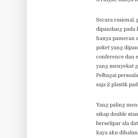
Secara rasional,
dipandang pada k
hanya pameran al
poket yang dipan
conference dan ex
yang menyekat g
Pelbagai persoa
saja 2 plastik pa
Yang paling men
sikap double sta
berselipar ala d
kaya aku dihalan