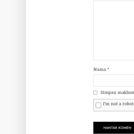
Nama
*
Simpan makluma
I'm not a robot