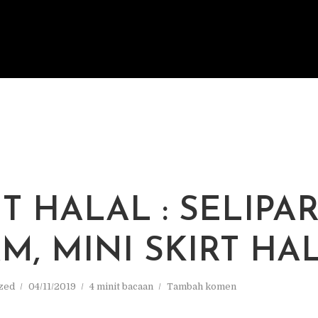
T HALAL : SELIPA
M, MINI SKIRT HA
zed
04/11/2019
4 minit bacaan
Tambah komen