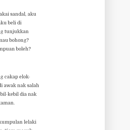
kai sandal, aku
ku beli di
ng tunjukkan
i mau bohong?
empuan boleh?
g cakap elok-
adi awak nak salah
il-kebil dia nak
akaman.
kumpulan lelaki