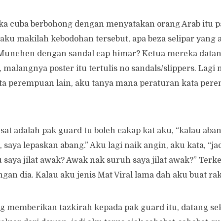
a cuba berbohong dengan menyatakan orang Arab itu pa
aku makilah kebodohan tersebut, apa beza selipar yang a
Munchen dengan sandal cap himar? Ketua mereka data
, malangnya poster itu tertulis no sandals/slippers. Lag
ta perempuan lain, aku tanya mana peraturan kata per
sat adalah pak guard tu boleh cakap kat aku, “kalau aban
 saya lepaskan abang.” Aku lagi naik angin, aku kata, “j
saya jilat awak? Awak nak suruh saya jilat awak?” Terkeb
gan dia. Kalau aku jenis Mat Viral lama dah aku buat r
g memberikan tazkirah kepada pak guard itu, datang se