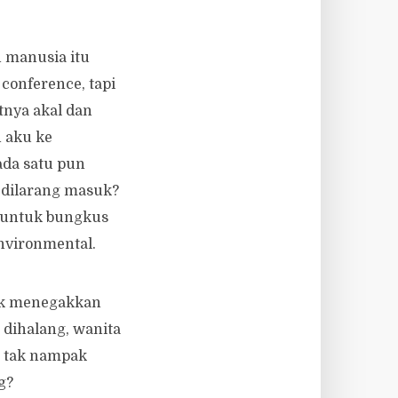
h manusia itu
conference, tapi
tnya akal dan
 aku ke
iada satu pun
 dilarang masuk?
u untuk bungkus
environmental.
uk menegakkan
 dihalang, wanita
g tak nampak
g?