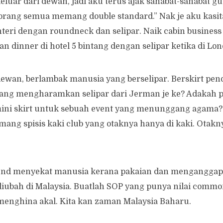
keluar dari dewan, jadi aku terus ajak sahabat-sahabat g
orang semua memang double standard.” Nak je aku kasit
teri dengan roundneck dan selipar. Naik cabin business
an dinner di hotel 5 bintang dengan selipar ketika di Lo
dewan, berlambak manusia yang berselipar. Berskirt pen
ng mengharamkan selipar dari Jerman je ke? Adakah pak
mini skirt untuk sebuah event yang menunggang agama?
ang spisis kaki club yang otaknya hanya di kaki. Otakny
end menyekat manusia kerana pakaian dan menganggap b
diubah di Malaysia. Buatlah SOP yang punya nilai comm
 menghina akal. Kita kan zaman Malaysia Baharu.