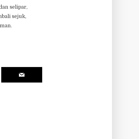
an selipar,
ali sejuk,
rman.