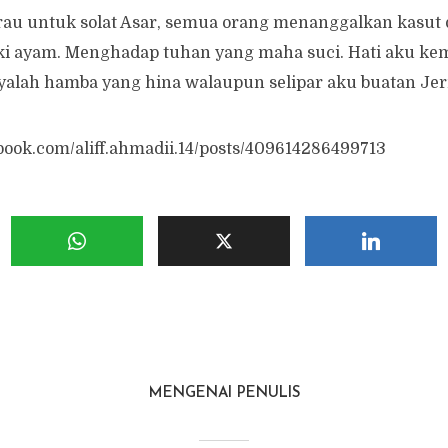
rau untuk solat Asar, semua orang menanggalkan kasut d
i ayam. Menghadap tuhan yang maha suci. Hati aku kemb
nyalah hamba yang hina walaupun selipar aku buatan Je
book.com/aliff.ahmadii.14/posts/409614286499713
MENGENAI PENULIS