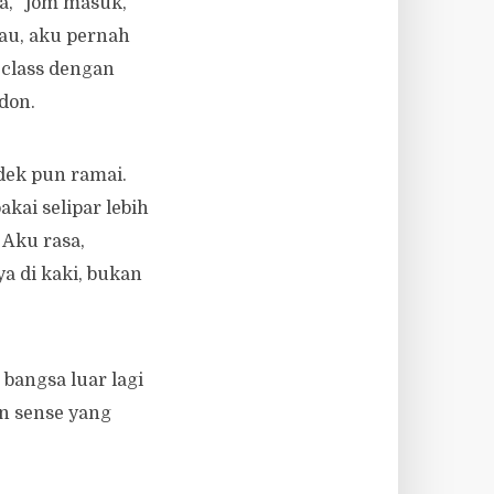
ua, “jom masuk,
au, aku pernah
 class dengan
ndon.
dek pun ramai.
ai selipar lebih
 Aku rasa,
a di kaki, bukan
angsa luar lagi
on sense yang