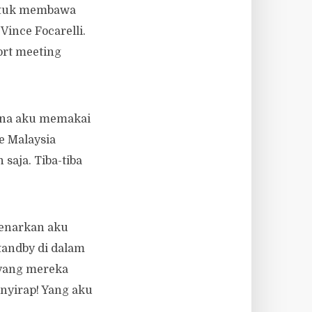
untuk membawa
Vince Focarelli.
ort meeting
rana aku memakai
e Malaysia
saja. Tiba-tiba
benarkan aku
tandby di dalam
 yang mereka
enyirap! Yang aku