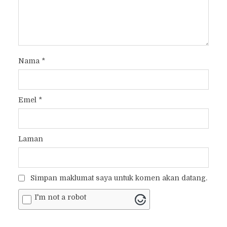
Nama
*
Emel
*
Laman
Simpan maklumat saya untuk komen akan datang.
I'm not a robot