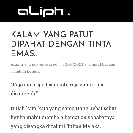
KALAM YANG PATUT
DIPAHAT DENGAN TINTA
EMAS..
Admin
Uncategorized
19/01/2021
1 minit bacaan
Tambah komen
“Raja adil raja disembah, raja zalim raja
disanggah.”
Itulah kata-kata yang sama Hang Jebat sebut
ketika mahu membela kematian sahabatnya
yang disangka dizalimi Sultan Melaka.