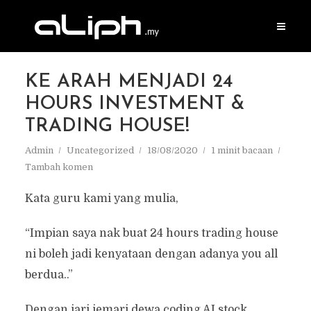
KE ARAH MENJADI 24
HOURS INVESTMENT &
TRADING HOUSE!
Admin
Uncategorized
18/08/2020
1 minit bacaan
Tambah komen
Kata guru kami yang mulia,
“Impian saya nak buat 24 hours trading house
ni boleh jadi kenyataan dengan adanya you all
berdua..”
Dengan jari jemari dewa coding AI stock