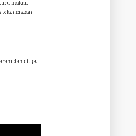
 guru makan-
a telah makan
aram dan ditipu