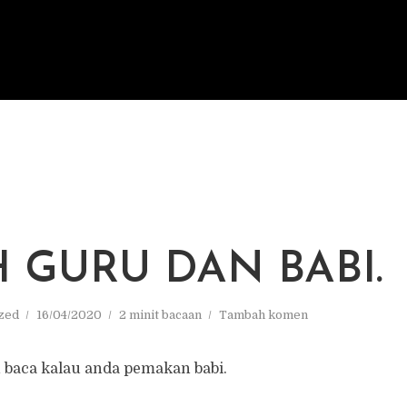
H GURU DAN BABI.
zed
16/04/2020
2 minit bacaan
Tambah komen
 baca kalau anda pemakan babi.