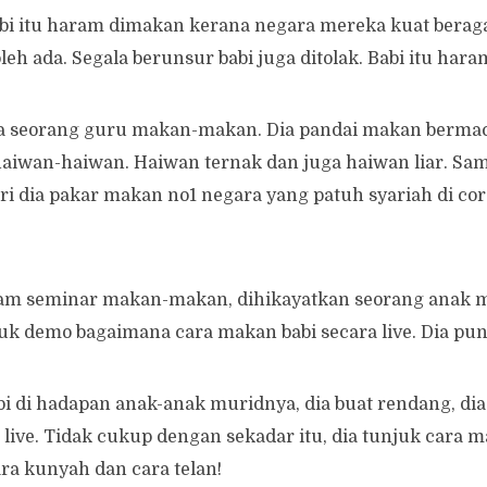
abi itu haram dimakan kerana negara mereka kuat bera
oleh ada. Segala berunsur babi juga ditolak. Babi itu hara
da seorang guru makan-makan. Dia pandai makan ber
iwan-haiwan. Haiwan ternak dan juga haiwan liar. Samp
i dia pakar makan no1 negara yang patuh syariah di co
alam seminar makan-makan, dihikayatkan seorang anak 
k demo bagaimana cara makan babi secara live. Dia pun
i di hadapan anak-anak muridnya, dia buat rendang, dia 
 live. Tidak cukup dengan sekadar itu, dia tunjuk cara m
ara kunyah dan cara telan!