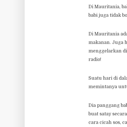
Di Mauritania, b
babi juga tidak b
Di Mauritania a
makanan. Juga ha
menggelarkan dir
radio!
Suatu hari di d
memintanya untu
Dia panggang bab
buat satay secara
cara cicah sos, c