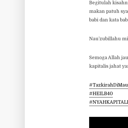
Begitulah kisahn
makan patuh syar
babi dan kata babi
Nau’zubillahu min
Semoga Allah ja
kapitalis jahat y
#TazkirahDiMaur
#HEILB40
#NYAHKAPITAL