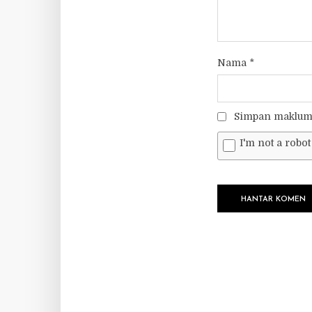
Nama
*
Simpan makluma
I'm not a robot