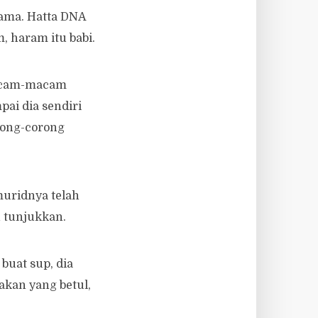
gama. Hatta DNA
m, haram itu babi.
macam-macam
ai dia sendiri
rong-corong
muridnya telah
 tunjukkan.
buat sup, dia
akan yang betul,