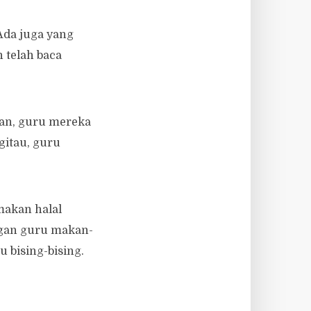
Ada juga yang
 telah baca
ran, guru mereka
gitau, guru
makan halal
engan guru makan-
u bising-bising.