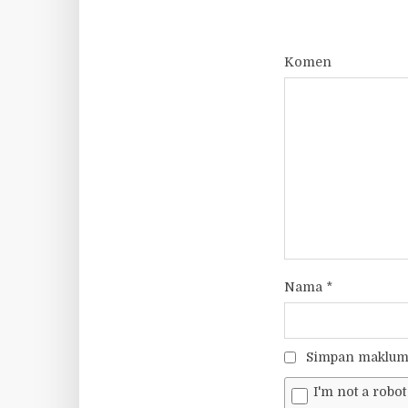
Komen
Nama
*
Simpan makluma
I'm not a robot