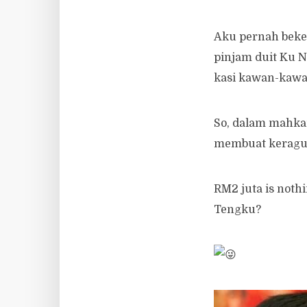
Aku pernah beker
pinjam duit Ku 
kasi kawan-kawan 
So, dalam mahka
membuat keraguan
RM2 juta is nothi
Tengku?