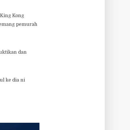
 King Kong
i memang pemurah
uktikan dan
l ke dia ni