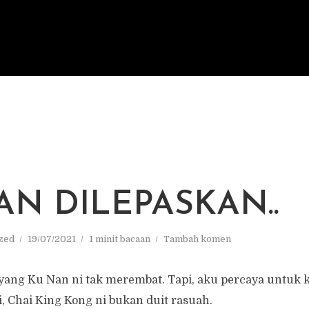
AN DILEPASKAN..
zed
19/07/2021
1 minit bacaan
Tambah komen
yang Ku Nan ni tak merembat. Tapi, aku percaya untuk 
, Chai King Kong ni bukan duit rasuah.