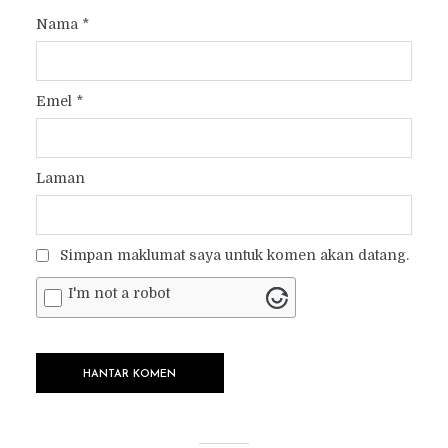
Nama
*
Emel
*
Laman
Simpan maklumat saya untuk komen akan datang.
I'm not a robot