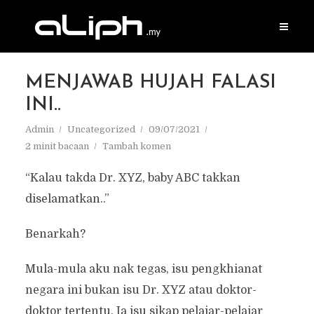
MENJAWAB HUJAH FALASI
INI..
Admin
Uncategorized
09/07/2021
2 minit bacaan
Tambah komen
“Kalau takda Dr. XYZ, baby ABC takkan
diselamatkan..”
Benarkah?
Mula-mula aku nak tegas, isu pengkhianat
negara ini bukan isu Dr. XYZ atau doktor-
doktor tertentu. Ia isu sikap pelajar-pelajar