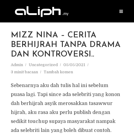
MIZZ NINA – CERITA
BERHIJRAH TANPA DRAMA
DAN KONTROVERSI..
Admin
Uncategorized
05/05/2021
3 minit bacaan
Tambah komen
Sebenarnya aku dah tulis hal ini sebelum
puasa lagi. Tapi since ada selebriti yang konon
dah berhijrah asyik merosakkan tasawwur
hijrah, aku rasa aku perlu publish dengan
sedikit touchup supaya masyarakat nampak
ada selebriti lain yang boleh dibuat contoh.