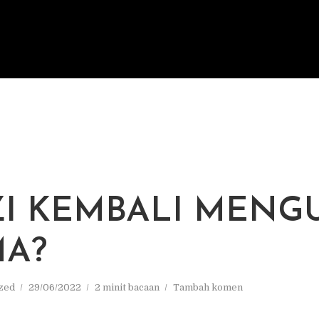
ZI KEMBALI MENGU
A?
zed
29/06/2022
2 minit bacaan
Tambah komen