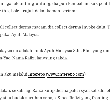
erniaga tak untung-untung, dia pun kembali masuk politi
this, boleh rujuk dekat komen pertama.
ali collect derma macam dia collect derma Invoke dulu. T
 pakai Ayuh Malaysia.
ysia ini adalah milik Ayuh Malaysia Sdn. Bhd. yang dim
-Yao. Nama Rafizi langsung takda.
an aku melalui
Interepo
(
www.interepo.com
).
lah, sekali lagi Rafizi kutip derma pakai syarikat sdn. b
y atau budak suruhan sahaja. Since Rafizi yang fronting.