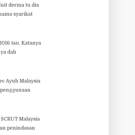
uit derma tu dia
nama syarikat
2016 tau. Katanya
nya dah
ec Ayuh Malaysia
i penggunaan
t SCRUT Malaysia
tan penindasan