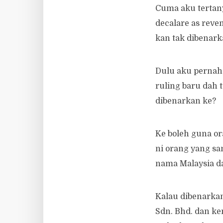
Cuma aku tertany
decalare as reve
kan tak dibenark
Dulu aku pernah 
ruling baru dah 
dibenarkan ke?
Ke boleh guna o
ni orang yang s
nama Malaysia d
Kalau dibenarkan
Sdn. Bhd. dan k