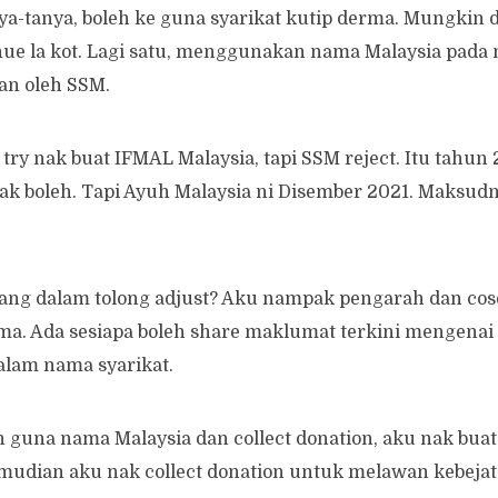
a-tanya, boleh ke guna syarikat kutip derma. Mungkin d
nue la kot. Lagi satu, menggunakan nama Malaysia pada 
an oleh SSM.
try nak buat IFMAL Malaysia, tapi SSM reject. Itu tahun 
tak boleh. Tapi Ayuh Malaysia ni Disember 2021. Maksud
rang dalam tolong adjust? Aku nampak pengarah dan cos
ama. Ada sesiapa boleh share maklumat terkini mengena
alam nama syarikat.
 guna nama Malaysia dan collect donation, aku nak bua
emudian aku nak collect donation untuk melawan kebeja