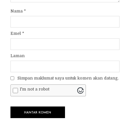
Nama
*
Emel
*
Laman
Simpan maklumat saya untuk komen akan datang.
I'm not a robot