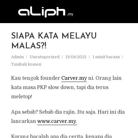
SIAPA KATA MELAYU
MALAS?!
Admin
Uncategorized
13/04/2021
1 minit bacaan
Tambah komen
Kau tengok founder
Carver.my
ni. Orang lain
kata masa PKP slow down, tapi dia terus
meletop!
Apa sebab? Sebab dia rajin. Itu saja. Hari ini dia
lancarkan
www.carver.my.
Korang bacalah apa dia cerita, kenapa dia