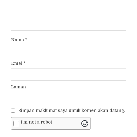
Nama
*
Emel
*
Laman
Simpan maklumat saya untuk komen akan datang.
I'm not a robot