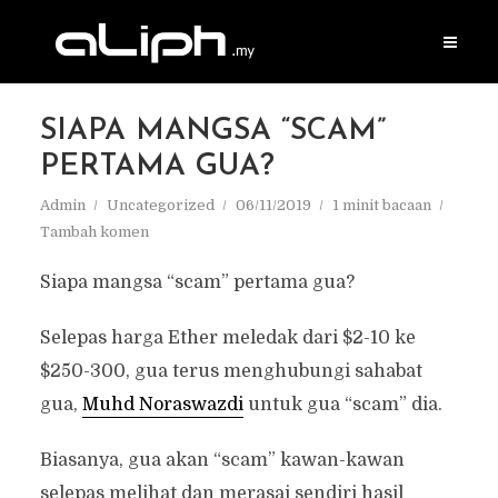
SIAPA MANGSA “SCAM”
PERTAMA GUA?
Admin
Uncategorized
06/11/2019
1 minit bacaan
Tambah komen
Siapa mangsa “scam” pertama gua?
Selepas harga Ether meledak dari $2-10 ke
$250-300, gua terus menghubungi sahabat
gua,
Muhd Noraswazdi
untuk gua “scam” dia.
Biasanya, gua akan “scam” kawan-kawan
selepas melihat dan merasai sendiri hasil