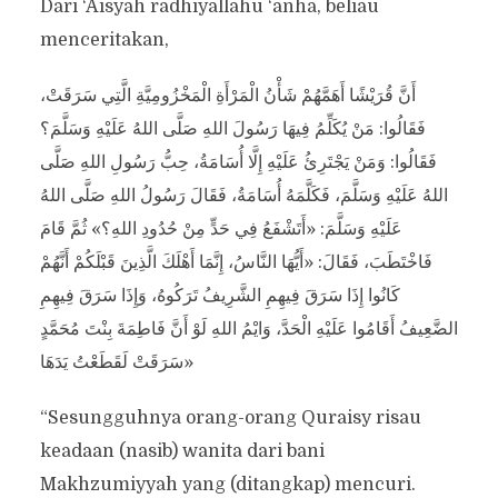
Dari ‘Aisyah radhiyallahu ‘anha, beliau
menceritakan,
أَنَّ قُرَيْشًا أَهَمَّهُمْ شَأْنُ الْمَرْأَةِ الْمَخْزُومِيَّةِ الَّتِي سَرَقَتْ،
فَقَالُوا: مَنْ يُكَلِّمُ فِيهَا رَسُولَ اللهِ صَلَّى اللهُ عَلَيْهِ وَسَلَّمَ؟
فَقَالُوا: وَمَنْ يَجْتَرِئُ عَلَيْهِ إِلَّا أُسَامَةُ، حِبُّ رَسُولِ اللهِ صَلَّى
اللهُ عَلَيْهِ وَسَلَّمَ، فَكَلَّمَهُ أُسَامَةُ، فَقَالَ رَسُولُ اللهِ صَلَّى اللهُ
عَلَيْهِ وَسَلَّمَ: «أَتَشْفَعُ فِي حَدٍّ مِنْ حُدُودِ اللهِ؟» ثُمَّ قَامَ
فَاخْتَطَبَ، فَقَالَ: «أَيُّهَا النَّاسُ، إِنَّمَا أَهْلَكَ الَّذِينَ قَبْلَكُمْ أَنَّهُمْ
كَانُوا إِذَا سَرَقَ فِيهِمِ الشَّرِيفُ تَرَكُوهُ، وَإِذَا سَرَقَ فِيهِمِ
الضَّعِيفُ أَقَامُوا عَلَيْهِ الْحَدَّ، وَايْمُ اللهِ لَوْ أَنَّ فَاطِمَةَ بِنْتَ مُحَمَّدٍ
سَرَقَتْ لَقَطَعْتُ يَدَهَا»
“Sesungguhnya orang-orang Quraisy risau
keadaan (nasib) wanita dari bani
Makhzumiyyah yang (ditangkap) mencuri.