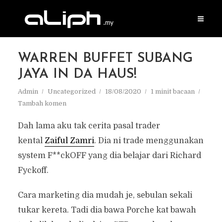
WARREN BUFFET SUBANG
JAYA IN DA HAUS!
Admin
Uncategorized
18/08/2020
1 minit bacaan
Tambah komen
Dah lama aku tak cerita pasal trader
kental
Zaiful Zamri
. Dia ni trade menggunakan
system F**ckOFF yang dia belajar dari Richard
Fyckoff.
Cara marketing dia mudah je, sebulan sekali
tukar kereta. Tadi dia bawa Porche kat bawah