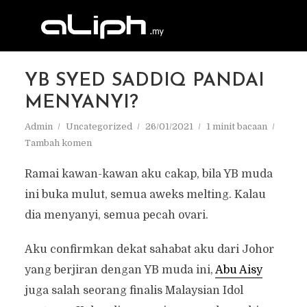
YB SYED SADDIQ PANDAI
MENYANYI?
Admin
Uncategorized
26/01/2021
1 minit bacaan
Tambah komen
Ramai kawan-kawan aku cakap, bila YB muda
ini buka mulut, semua aweks melting. Kalau
dia menyanyi, semua pecah ovari.
Aku confirmkan dekat sahabat aku dari Johor
yang berjiran dengan YB muda ini,
Abu Aisy
juga salah seorang finalis Malaysian Idol