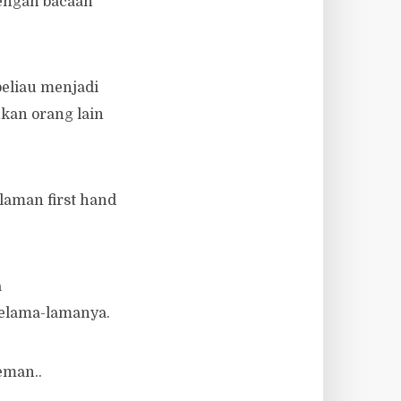
engan bacaan
eliau menjadi
ukan orang lain
laman first hand
a
selama-lamanya.
eman..