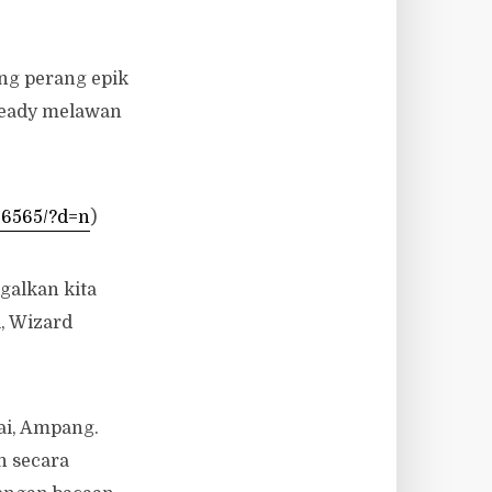
ng perang epik
steady melawan
86565/?d=n
)
ggalkan kita
, Wizard
mai, Ampang.
h secara