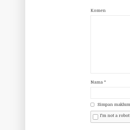
Komen
Nama
*
Simpan makluma
I'm not a robot