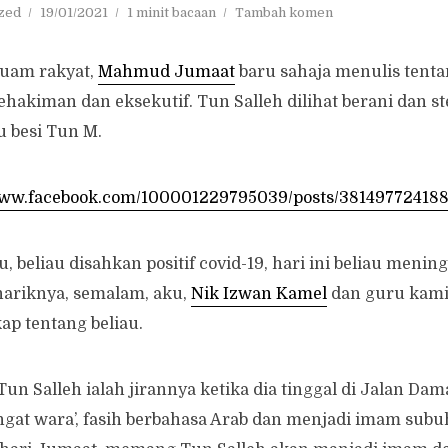
zed
19/01/2021
1 minit bacaan
Tambah komen
uam rakyat,
Mahmud Jumaat
baru sahaja menulis tenta
ehakiman dan eksekutif. Tun Salleh dilihat berani dan 
 besi Tun M.
/www.facebook.com/100001229795039/posts/38149772418
u, beliau disahkan positif covid-19, hari ini beliau menin
ariknya, semalam, aku,
Nik Izwan Kamel
dan guru kami
p tentang beliau.
Tun Salleh ialah jirannya ketika dia tinggal di Jalan Da
gat wara’, fasih berbahasa Arab dan menjadi imam subu