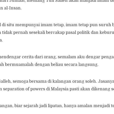
u hari Jumaat, memang Tun Salleh akan manjadi imam d
n al-Insan.
 di situ mempunyai imam tetap, imam tetap pun suruh b
 tidak pernah sesekali bercakap pasal politik dan kebur
a.
endengar cerita dari orang, semalam aku dengar penga
ah bermuamalah dengan beliau secara langsung.
alleh, semoga bersama di kalangan orang soleh. Jasany
separation of powers di Malaysia pasti akan dikenang 
nangan, biar sejarah jadi lipatan, hanya amalan menjadi t