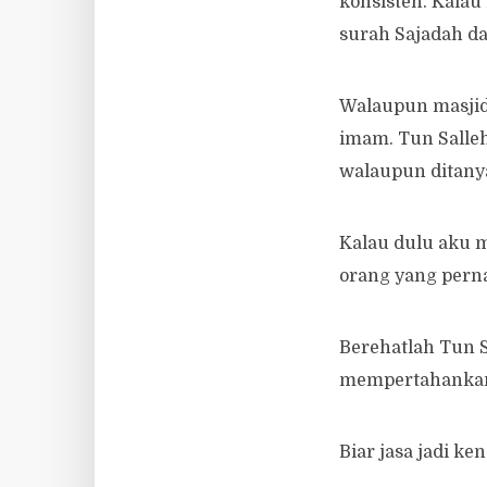
konsisten. Kala
surah Sajadah da
Walaupun masjid
imam. Tun Salleh
walaupun ditany
Kalau dulu aku m
orang yang pern
Berehatlah Tun S
mempertahankan 
Biar jasa jadi ke